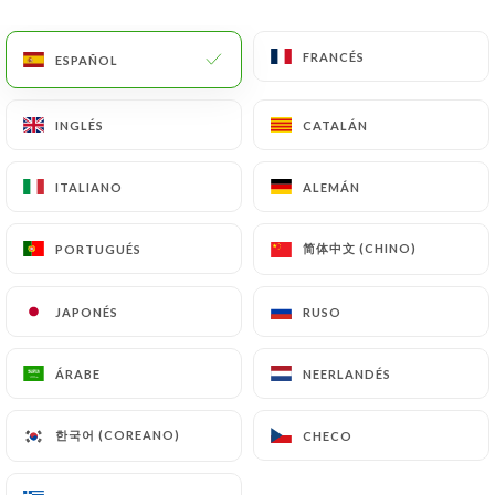
ES
MENÚ
FRANCÉS
FRANCÉS
ESPAÑOL
ESPAÑOL
INGLÉS
INGLÉS
CATALÁN
CATALÁN
ITALIANO
ITALIANO
ALEMÁN
ALEMÁN
/
INICIO
CONTACTO
Contacto
简体中文 (CHINO)
简体中文 (CHINO)
PORTUGUÉS
PORTUGUÉS
JAPONÉS
JAPONÉS
RUSO
RUSO
ÁRABE
ÁRABE
NEERLANDÉS
NEERLANDÉS
한국어 (COREANO)
한국어 (COREANO)
CHECO
CHECO
Ciro