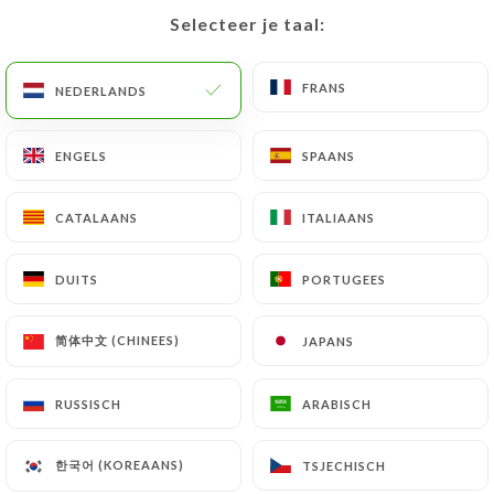
Selecteer je taal:
Selecteer je taal:
NL
MENU
FRANS
FRANS
NEDERLANDS
NEDERLANDS
ENGELS
ENGELS
SPAANS
SPAANS
/
HOME
CONTACT
CATALAANS
CATALAANS
ITALIAANS
ITALIAANS
Contact
DUITS
DUITS
PORTUGEES
PORTUGEES
简体中文 (CHINEES)
简体中文 (CHINEES)
JAPANS
JAPANS
RUSSISCH
RUSSISCH
ARABISCH
ARABISCH
Ciro
한국어 (KOREAANS)
한국어 (KOREAANS)
TSJECHISCH
TSJECHISCH